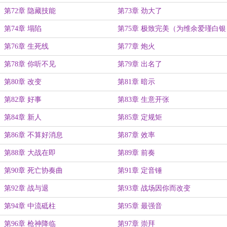
第72章 隐藏技能
第73章 劲大了
第74章 塌陷
第75章 极致完美（为维余爱瑾白银
盟加更）
第76章 生死线
第77章 炮火
第78章 你听不见
第79章 出名了
第80章 改变
第81章 暗示
第82章 好事
第83章 生意开张
第84章 新人
第85章 定规矩
第86章 不算好消息
第87章 效率
第88章 大战在即
第89章 前奏
第90章 死亡协奏曲
第91章 定音锤
第92章 战与退
第93章 战场因你而改变
第94章 中流砥柱
第95章 最强音
第96章 枪神降临
第97章 崇拜