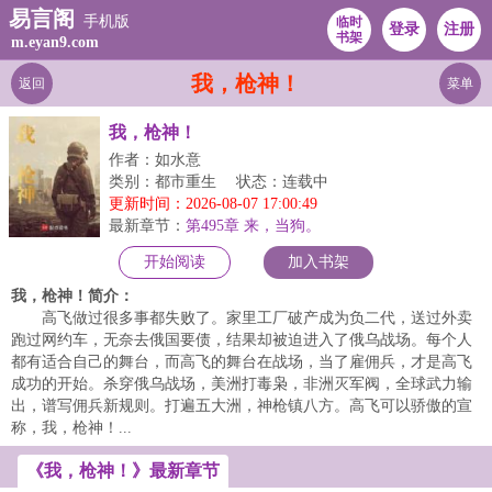
易言阁
手机版
临时
登录
注册
书架
m.eyan9.com
我，枪神！
返回
菜单
我，枪神！
作者：如水意
类别：都市重生
状态：连载中
更新时间：2026-08-07 17:00:49
最新章节：
第495章 来，当狗。
开始阅读
加入书架
我，枪神！简介：
高飞做过很多事都失败了。家里工厂破产成为负二代，送过外卖
跑过网约车，无奈去俄国要债，结果却被迫进入了俄乌战场。每个人
都有适合自己的舞台，而高飞的舞台在战场，当了雇佣兵，才是高飞
成功的开始。杀穿俄乌战场，美洲打毒枭，非洲灭军阀，全球武力输
出，谱写佣兵新规则。打遍五大洲，神枪镇八方。高飞可以骄傲的宣
称，我，枪神！...
《我，枪神！》最新章节