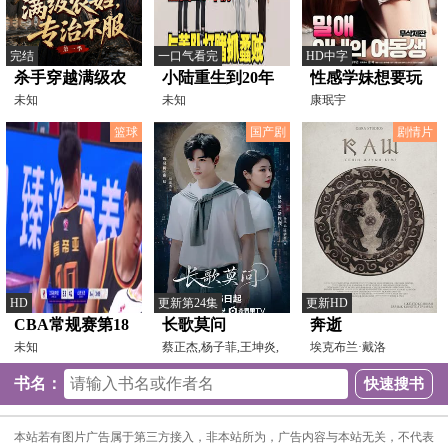
完结
一口气看完
HD中字
杀手穿越满级农
小陆重生到20年
性感学妹想要玩
妇，专治不服第
未知
前
未知
康珉宇
一季
篮球
国产剧
剧情片
HD
更新第24集
更新HD
CBA常规赛第18
长歌莫问
奔逝
轮 江苏肯帝亚
未知
蔡正杰,杨子菲,王坤炎,
埃克布兰·戴洛
刘美辰,李会长,李子
夫,OndasynBesikbasow,Isbe
VS山西汾酒
书名：
20240229（原
声）
本站若有图片广告属于第三方接入，非本站所为，广告内容与本站无关，不代表