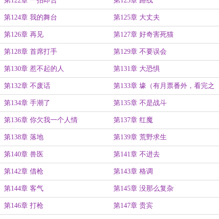
第122章 一拍即合
第123章 路线
第124章 我的舞台
第125章 大丈夫
第126章 再见
第127章 好奇害死猫
第128章 首席打手
第129章 不要误会
第130章 惹不起的人
第131章 大恐惧
第132章 不废话
第133章 壕（有月票番外，看完之
后再投票。）
第134章 手潮了
第135章 不是战斗
第136章 你欠我一个人情
第137章 红魔
第138章 落地
第139章 荒野求生
第140章 兽医
第141章 不进去
第142章 借枪
第143章 格调
第144章 客气
第145章 没那么复杂
第146章 打枪
第147章 贵宾