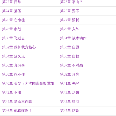
第22章 日常
第23章 靠山？
第24章 落伍
第25章 要不……
第26章 亡命徒
第27章 消耗
第28章 参战
第29章 入阵
第30章 飞过去
第31章 战术动作
第32章 保护我方核心
第33章 自愿
第34章 活久见
第35章 自救
第36章 真佣兵
第37章 不对劲
第38章 忍不住
第39章 顶尖
第40章 美梦（为沈闻谦白银盟加
第41章 先登
更）
第42章 不服
第43章 活饵
第44章 送命三件套
第45章 指引
第46章 他真懂啊！
第47章 防备