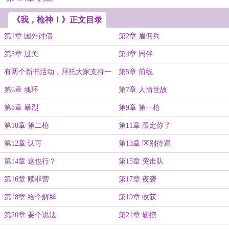
《我，枪神！》正文目录
第1章 国外讨债
第2章 雇佣兵
第3章 过关
第4章 同伴
有两个新书活动，拜托大家支持一
第5章 前线
下。
第6章 魂环
第7章 人情世故
第8章 暴烈
第9章 第一枪
第10章 第二枪
第11章 跟定你了
第12章 认可
第13章 区别待遇
第14章 这也行？
第15章 突击队
第16章 赎罪营
第17章 夜袭
第18章 给个解释
第19章 收获
第20章 要个说法
第21章 硬挖