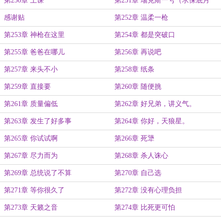
第250章 上课
第251章 瑞克斯一号（求保底月
票）
感谢贴
第252章 温柔一枪
第253章 神枪在这里
第254章 都是突破口
第255章 爸爸在哪儿
第256章 再说吧
第257章 来头不小
第258章 纸条
第259章 直接要
第260章 随便挑
第261章 质量偏低
第262章 好兄弟，讲义气。
第263章 发生了好多事
第264章 你好，天狼星。
第265章 你试试啊
第266章 死犟
第267章 尽力而为
第268章 杀人诛心
第269章 总统说了不算
第270章 自己选
第271章 等你很久了
第272章 没有心理负担
第273章 天籁之音
第274章 比死更可怕