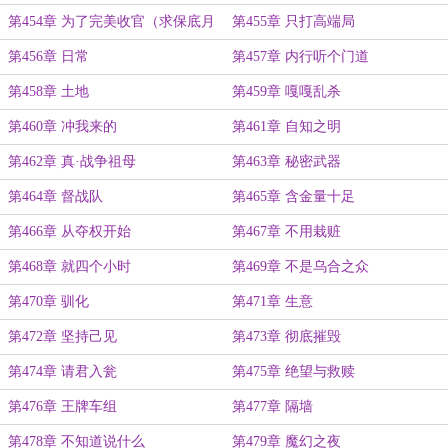
第454章 为了完美收官（求保底月
第455章 只打高端局
票）
第456章 日常
第457章 内行听个门道
第458章 土地
第459章 嘎嘎乱杀
第460章 冲我来的
第461章 自知之明
第462章 真·战争祖母
第463章 秘密武器
第464章 督战队
第465章 含金量十足
第466章 从夺权开始
第467章 不用栽赃
第468章 就四个小时
第469章 不是乌合之众
第470章 驯化
第471章 生意
第472章 坚持己见
第473章 彻底摧毁
第474章 请君入瓮
第475章 绝望与救赎
第476章 王牌车组
第477章 隔墙
第478章 不知道说什么
第479章 魔幻之夜