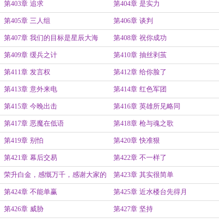
第403章 追求
第404章 是实力
第405章 三人组
第406章 谈判
第407章 我们的目标是星辰大海
第408章 祝你成功
第409章 缓兵之计
第410章 抽丝剥茧
第411章 发言权
第412章 给你脸了
第413章 意外来电
第414章 红色军团
第415章 今晚出击
第416章 英雄所见略同
第417章 恶魔在低语
第418章 枪与魂之歌
第419章 别怕
第420章 快准狠
第421章 幕后交易
第422章 不一样了
荣升白金，感慨万千，感谢大家的
第423章 其实很简单
支持！
第424章 不能单赢
第425章 近水楼台先得月
第426章 威胁
第427章 坚持