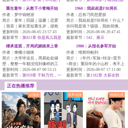
染
衅！贺晨：回家继承家业真不是
重生童年：从救下小青梅开始
1960：我叔叔是FBI局长
凡尔赛！
作者：梦中锦鲤游
作者：总有刁民想爱朕
简介：童年｜田园｜温馨｜恋爱
简介：我叔叔是FBI局长！什么？
｜致富｜家长里短重生岁，拯救
你问我是谁？咳咳，我姓胡佛。
小青梅，开启传奇人生！品味童
更新时间：2026-08-05 23:57:43
年的初夏，一名侧写师重生在叛
更新时间：2026-08-06 20:47:41
年和青春的美好...
最新章节：
第821章 你是风儿我是
逆青年身上，...
最新章节：
542、展示
沙
继承道观，开局武媚娘来上香
1980：从报名参军开始
作者：馋嘴小猫咪
作者：维斯特帕列
简介：大学毕业后，周易处处碰
简介：（年代+军旅+转业+晋升
壁，整整一年都没找到像样的工
+商业）重回年的小山村，考不上
作。无奈之下，他只得翻出上学
更新时间：2026-08-07 00:53:21
大学，做不了生意，想要跳出农
更新时间：2026-08-07 17:11:00
时爷爷给自己办...
最新章节：
第959章 千秋万代，一
门，似乎只有报...
最新章节：
第1182章 大获全胜
统江湖！【求月票】
正在热播推荐
AI漫剧
有声动漫
韩国伦理