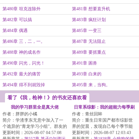
第480章 坦克连除外
第481章 想要直升机
第482章 可以搞
第483章 疯狂计划
第484章 偶遇
第485章 一变三
第486章 三，二，一。
第487章 无法阻止
第488章 神的成名作
第489章 要抓重点
第490章 闪光，闪光！
第491章 困兽
第492章 最大的痛苦
第493章 白来的
第494章 得不到就毁掉
第495章 来，当狗。
看了《我，枪神！》的书友还喜欢看
我的学习群里全是真大佬
日常系综影：我的超能力每季刷
作者：胖胖的小橘
作者：青丝回眸
新
简介：学渣李东无意中加入了一
简介：重生日常国产都市综影世
个诡异的“青龙学习小组”。群友的
界的贺晨，发现自己每个季节能
名字都十分复古，像是什么“艾萨
更新时间：2026-08-07 04:57:08
刷新出一种超能力，从此过上了
更新时间：2026-08-07 12:03:43
克·牛顿...
最新章节：
第557章 算子D与谱污
不一样的日常人...
最新章节：
第1838章 小狼狗的挑