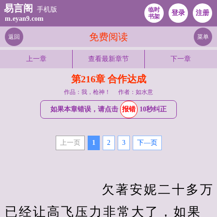
易言阁
手机版
临时
登录
注册
书架
m.eyan9.com
免费阅读
返回
菜单
上一章
查看最新章节
下一章
第216章 合作达成
作品：我，枪神！
作者：如水意
如果本章错误，请点击
报错
10秒纠正
上一页
1
2
3
下—页
                    欠著安妮二十多万
已经让高飞压力非常大了，如果