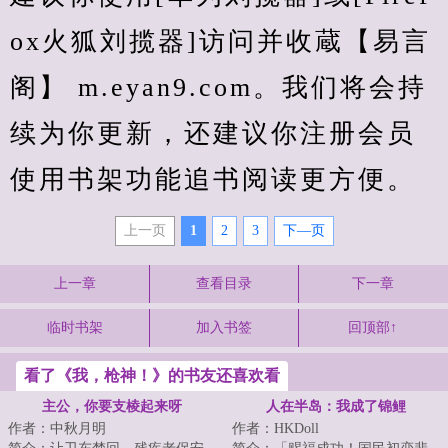
ox火狐刘揽器]访问并收蔵【易言
阁】 m.eyan9.com。我们将会持
续为你更新，还建议你注册会员
使用书架功能追书阅读更方便。
上一页
1
2
3
下—页
上一章
查看目录
下一章
临时书架
加入书签
回顶部↑
看了《我，枪神！》的书友还喜欢看
主公，你要支棱起来呀
人在半岛：我成了锦鲤
作者：中秋月明
作者：HKDoll