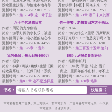
简介：让卫东梦回。残疾老保安
简介：「赐福成功！国民初恋裴
没啥重生技能，却恰逢本地有尊
秀智获得【神图】词条未来一个
通天彻地的超级大神，当然要鞍
更新时间：2026-08-02 01:07:13
月镜头表现力max，直拍神图出圈
更新时间：2026-08-07 02:52:50
前马后，悉心跟...
最新章节：
第1754章 这一辈子总
概率暴涨！」...
最新章节：
第171章 吸干未来的西
要为什么拼命
蒙斯门徒计划
八十年代渔猎日常
你一美警，老想着回东方干啥玩
作者：周记的九命病猫
作者：ht142
意
简介：游手好闲的李长乐，被运
简介：“你说什么？里昂·万斯那家
渣车撞回了年，缩小版的贴心小
伙到了东联？！”“他是疯了吗？他
儿子，爱操心的大儿子，心冷了
更新时间：2026-08-06 02:44:58
在西雅图是精英、是英雄、是年
更新时间：2026-08-06 22:56:01
的老婆。但他已...
最新章节：
第1375章 ：意外
薪十万...
最新章节：
第三百五十五章 迷幻
猫外围的侦察哨？
我的低保，每天到账1000万
1980：从报名参军开始
作者：报李
作者：维斯特帕列
简介：神豪+商战+幽默+生活【搬
简介：（年代+军旅+转业+晋升
砖致富系统：、低保日结：系统
+商业）重回年的小山村，考不上
按日给予低保补贴，补贴金额=宿
更新时间：2026-08-06 22:20:08
大学，做不了生意，想要跳出农
更新时间：2026-08-07 01:47:00
主岗位底薪X...
最新章节：
第895章 这不是选择题
门，似乎只有报...
最新章节：
第1180章 培训
书名：
本站若有图片广告属于第三方接入，非本站所为，广告内容与本站无关，不代表
本站立场，请谨慎阅读。