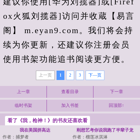
建议你使用[华为刘揽器]或[Firef
ox火狐刘揽器]访问并收蔵【易言
阁】 m.eyan9.com。我们将会持
续为你更新，还建议你注册会员
使用书架功能追书阅读更方便。
上一页
1
2
3
下—页
上一章
查看目录
下一章
临时书架
加入书签
回顶部↑
看了《我，枪神！》的书友还喜欢看
我在美国拼高达
刚想艺考你说我跑了半辈子龙
作者：捕梦者
作者：榴莲冰淇淋
套？