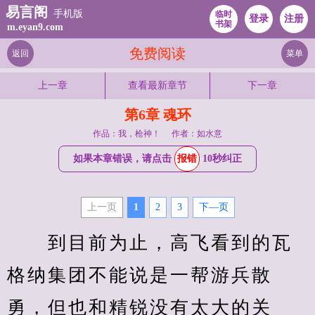
易言阁
手机版
临时
登录
注册
书架
m.eyan9.com
免费阅读
返回
菜单
上一章
查看最新章节
下一章
第6章 魂环
作品：我，枪神！
作者：如水意
如果本章错误，请点击
报错
10秒纠正
上一页
1
2
3
下—页
　　到目前为止，高飞看到的瓦
格纳集团不能说是一帮游兵散
勇，但也和精锐没有太大的关