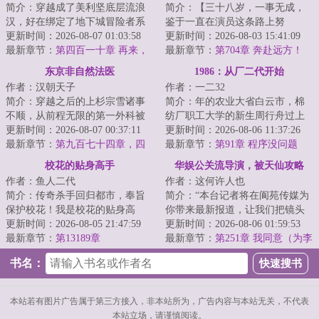
简介：穿越成了美利坚底层流浪
简介：【三十八岁，一事无成，
汉，好在绑定了地下城冒险者系
鉴于一直在演员这条路上努
统。你发现了退役恶魔骑士的尸
更新时间：2026-08-07 01:03:58
力，‘龙套逆袭成老戏骨系统’开
更新时间：2026-08-03 15:41:09
体，拾取【MAA...
最新章节：
第四百一十章 再来，
启！】陈瑾看着提...
最新章节：
第704章 奔赴远方！
都来！（求月票）
（大结局）
东京非自然法医
1986：从厂二代开始
作者：汉朝天子
作者：一二32
简介：穿越之后的上杉宗雪诸事
简介：年的农业大省白云市，棉
不顺，从前程无限的第一外科被
纺厂职工大学的新生周行舟过上
赶去了最悲剧最没有前途最不受
更新时间：2026-08-07 00:37:11
了别人羡慕不来的美好生活。若
更新时间：2026-08-06 11:37:26
人待见没钱没地...
最新章节：
第九百七十四章，四
干年后有人问：...
最新章节：
第91章 程序没问题
天三夜游轮之旅！
校花的贴身高手
华娱公关流导演，被天仙攻略
作者：鱼人二代
作者：这何许人也
简介：传奇杀手回归都市，奉旨
简介：“本台记者将在阆苑传媒为
保护校花！我是校花的贴身高
你带来最新报道，让我们把镜头
手，你们最好离我远一点，不然
更新时间：2026-08-05 21:47:59
交给她！”画面中，一个年轻的记
更新时间：2026-08-06 01:59:53
大小姐又要吃醋了...
最新章节：
第13189章
者站在一位...
最新章节：
第251章 我同意（为李
壮壮、大剑豪鹰眼乔拉可尔米霍
书名：
克和其他打赏加更）
本站若有图片广告属于第三方接入，非本站所为，广告内容与本站无关，不代表
本站立场，请谨慎阅读。