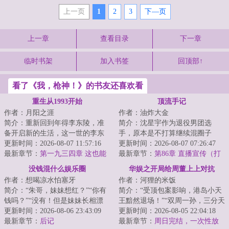
上一页
1
2
3
下—页
上一章
查看目录
下一章
临时书架
加入书签
回顶部↑
看了《我，枪神！》的书友还喜欢看
重生从1993开始
顶流手记
作者：月阳之涯
作者：油炸大金
简介：重新回到年得李东陵，准
简介：沈星宇作为退役男团选
备开启新的生活，这一世的李东
手，原本是不打算继续混圈子
陵，决定过好自己的生活，也要
更新时间：2026-08-07 11:57:16
了…怎么也没想到原本打算捞一
更新时间：2026-08-07 07:26:47
做自己想做的事...
最新章节：
第一九三四章 这也能
笔就走的综艺节目居...
最新章节：
第86章 直播宣传（打
翻盘？！
赏加更7/18）
没钱混什么娱乐圈
华娱之开局给周董上上对抗
作者：想喝凉水怕塞牙
作者：河狸的米饭
简介：“朱哥，妹妹想红？”“你有
简介：“受顶包案影响，港岛小天
钱吗？”“没有！但是妹妹长相漂
王黯然退场！”“双周一孙，三分天
亮，这天仙般的脸蛋，这傲人的
更新时间：2026-08-06 23:43:09
下，华语乐坛新势力！”“新时代华
更新时间：2026-08-05 22:04:18
大长腿，...
最新章节：
后记
语乐...
最新章节：
周日完结，一次性放