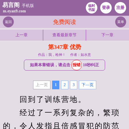
易言阁
手机版
临时
登录
注册
书架
m.eyan9.com
免费阅读
返回
菜单
上一章
查看最新章节
下一章
第347章 优势
作品：我，枪神！
作者：如水意
如果本章错误，请点击
报错
10秒纠正
上一页
1
2
3
下—页
　　回到了训练营地。
　　经过了一系列复杂的，繁琐
的，令人发指且倍感冒犯的防范