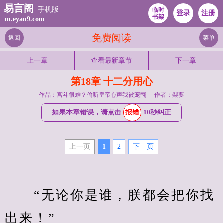
易言阁
手机版
临时
登录
注册
书架
m.eyan9.com
免费阅读
返回
菜单
上一章
查看最新章节
下一章
第18章 十二分用心
作品：宫斗很难？偷听皇帝心声我被宠翻
作者：梨要
如果本章错误，请点击
报错
10秒纠正
上一页
1
2
下—页
　　“无论你是谁，朕都会把你找
出来！”