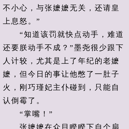
不小心，与张嬷嬷无关，还请皇
上息怒。”
　　“知道该罚就快点动手，难道
还要朕动手不成？”墨尧很少跟下
人计较，尤其是上了年纪的老嬷
嬷，但今日的事让他憋了一肚子
火，刚巧瑾妃主仆碰到，只能自
认倒霉了。
　　“掌嘴！”
　　张嬷嬷在众目睽睽下自个扇