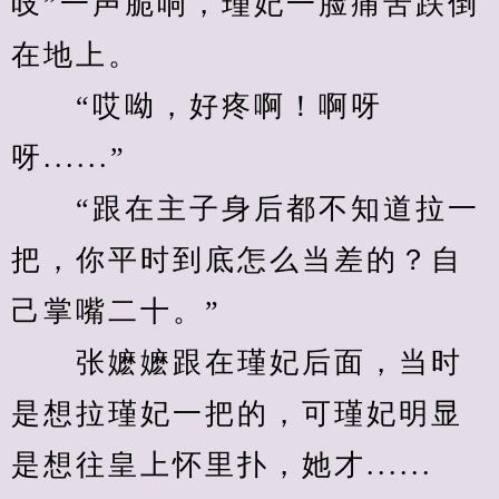
吱”一声脆响，瑾妃一脸痛苦跌倒
在地上。
　　“哎呦，好疼啊！啊呀
呀......”
　　“跟在主子身后都不知道拉一
把，你平时到底怎么当差的？自
己掌嘴二十。”
　　张嬷嬷跟在瑾妃后面，当时
是想拉瑾妃一把的，可瑾妃明显
是想往皇上怀里扑，她才......