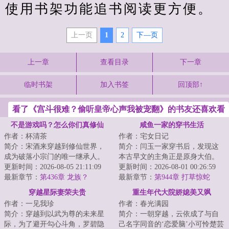
使用书架功能追书阅读更方便。
上一页
1
2
下—页
上一章
查看目录
下一章
临时书架
加入书签
回顶部↑
看了《宫斗很难？偷听皇帝心声我被宠翻》的书友还喜欢看
不是游戏吗？怎么你们真修仙
咸鱼一家的穿书生活
作者：杯清茶
作者：宅女日记
啊！
简介：宋酒来穿越到修仙世界，
简介：闫玉一家穿书后，发现这
成为破落小宗门的唯一继承人。
本古早文的主角正是原身大伯。
没钱没灵石没资源，狗看了都嫌
更新时间：2026-08-05 21:11:09
他们是扒着大伯喝血，早早被分
更新时间：2026-08-01 00:26:59
弃的贫穷。好在...
最新章节：
第436章 龙族？
家，在全文末尾...
最新章节：
第944章 打草惊蛇
穿越星际妻荣夫贵
重生年代大院娇媳美又飒
作者：一见我珍
作者：春光满园
简介：穿越到以武为尊的未来星
简介：一朝穿越，云依成了与自
际，为了避开勾心斗角，罗碧隐
己名字同音的‘恋爱脑’小可怜楚芸