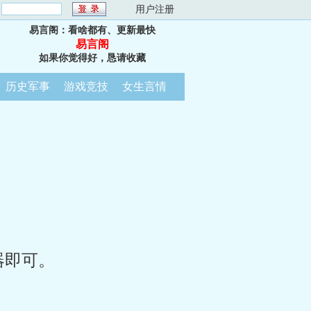
：
用户注册
易言阁：看啥都有、更新最快
易言阁
如果你觉得好，恳请收藏
历史军事
游戏竞技
女生言情
器即可。