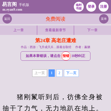
易言阁
手机版
临时
登录
注册
书架
m.eyan9.com
免费阅读
返回
菜单
上一章
查看最新章节
下一章
第24章 高老庄遭难
作品：西游：飞升成天兵，跟着去取经
作者：嬴驷
如果本章错误，请点击
报错
10秒纠正
上一页
1
2
下—页
　　猪刚鬣听到后，彷佛全身被
抽干了力气，无力地趴在地上。