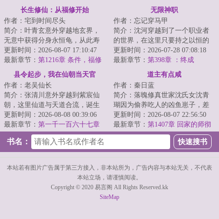
高手（下）
龙
长生修仙：从福修开始
无限神职
作者：宅到时间尽头
作者：忘记穿马甲
简介：叶青玄意外穿越地玄界，
简介：沈河穿越到了一个职业者
无意中获得分身永恒龟，从此寿
的世界，在这里只要持之以恒的
元无尽，更是意外得到地仙传
更新时间：2026-08-07 17:10:47
做某件事情，就可以生成相关的
更新时间：2026-07-28 07:08:18
承，从此拜入霸主...
最新章节：
第1216章 条件，福修
职业，获得各种...
最新章节：
第398章 ：终成
道域的退路
县令起步，我在仙朝当天官
道主有点咸
作者：老吴仙长
作者：秦日蓝
简介：张清川意外穿越到紫宸仙
简介：落魄修真世家沈氏女沈青
朝，这里仙道与天道合流，诞生
瑚因为偷养吃人的凶鱼崽子，差
仙朝天官，执天道权柄、代天道
更新时间：2026-08-08 00:39:06
点把失足落水的自家堂姐的未婚
更新时间：2026-08-07 22:56:50
牧羊，为仙道共...
最新章节：
第一千一百六十七章
夫给吃成骨头架...
最新章节：
第1407章 回家的师彻
赤星界墓，界墓魔主！
书名：
本站若有图片广告属于第三方接入，非本站所为，广告内容与本站无关，不代表
本站立场，请谨慎阅读。
Copyright © 2020 易言阁 All Rights Reserved.kk
SiteMap