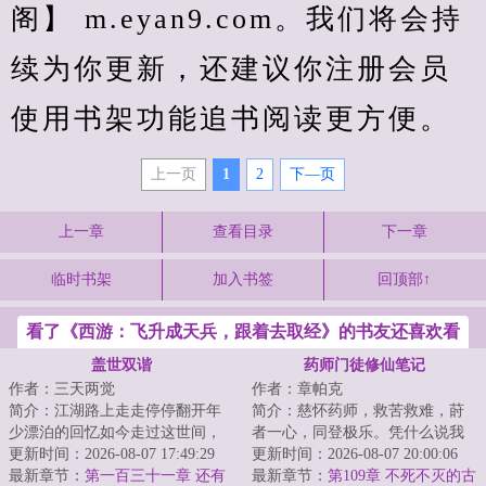
阁】 m.eyan9.com。我们将会持
续为你更新，还建议你注册会员
使用书架功能追书阅读更方便。
上一页
1
2
下—页
上一章
查看目录
下一章
临时书架
加入书签
回顶部↑
看了《西游：飞升成天兵，跟着去取经》的书友还喜欢看
盖世双谐
药师门徒修仙笔记
作者：三天两觉
作者：章帕克
简介：江湖路上走走停停翻开年
简介：慈怀药师，救苦救难，莳
少漂泊的回忆如今走过这世间，
者一心，同登极乐。凭什么说我
万般留恋峰吹起了从前...
更新时间：2026-08-07 17:49:29
是邪魔外道？他们说这是个蒙受
更新时间：2026-08-07 20:00:06
最新章节：
第一百三十一章 还有
药师赐福，继承...
最新章节：
第109章 不死不灭的古