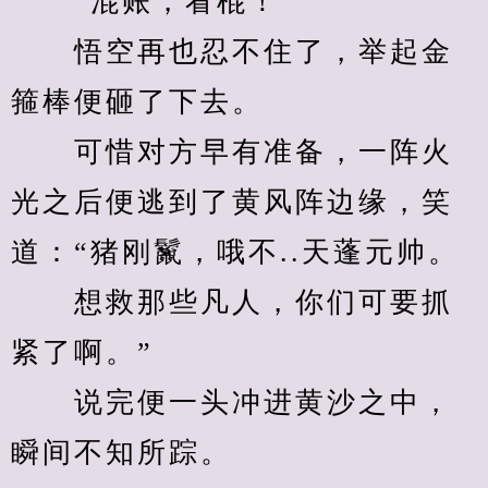
　　“混账，看棍！”
　　悟空再也忍不住了，举起金
箍棒便砸了下去。
　　可惜对方早有准备，一阵火
光之后便逃到了黄风阵边缘，笑
道：“猪刚鬣，哦不..天蓬元帅。
　　想救那些凡人，你们可要抓
紧了啊。”
　　说完便一头冲进黄沙之中，
瞬间不知所踪。