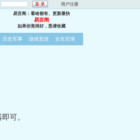
：
用户注册
易言阁：看啥都有、更新最快
易言阁
如果你觉得好，恳请收藏
历史军事
游戏竞技
女生言情
器即可。