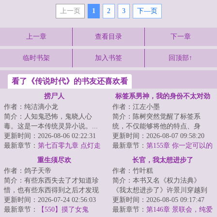
上一页
1
2
3
下—页
上一章
查看目录
下一章
临时书架
加入书签
回顶部↑
看了《传说时代》的书友还喜欢看
捞尸人
标签系男神，我的身份不太对劲
作者：纯洁滴小龙
作者：江左小墨
简介：人知鬼恐怖，鬼晓人心
简介：陈树突然觉醒了标签系
毒。这是一本传统灵异小说。...
统，不仅能够将他的特点、身
更新时间：2026-08-06 02:22:31
份、特长之类的属性具化为标
更新时间：2026-08-07 09:58:20
最新章节：
第七百零九章 点灯走
签，提供增益，并且还...
最新章节：
第155章 你一定可以的
江！
重生须尽欢
长官，我太想进步了
作者：鸽子天帝
作者：竹叶糕
简介：有些东西失去了才知道珍
简介：本书又名《权力法典》
惜，也有些东西得到之后才发现
《我太想进步了》许景川穿越到
就那样。人到中年的徐尽欢事业
更新时间：2026-07-24 02:56:03
大灾变后秩序重建之初的蓝星，
更新时间：2026-08-05 09:17:47
有成、财富自由...
最新章节：
【550】摸了女鬼
这里工业体系崩塌...
最新章节：
第146章 景联会，纯爱