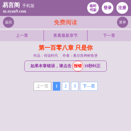
易言阁
手机版
临时
登录
注册
书架
m.eyan9.com
免费阅读
返回
菜单
上一章
查看最新章节
下一章
第一百零八章 只是你
作品：传说时代
作者：奥尔良烤鲟鱼堡
如果本章错误，请点击
报错
10秒纠正
上一页
1
2
3
下—页