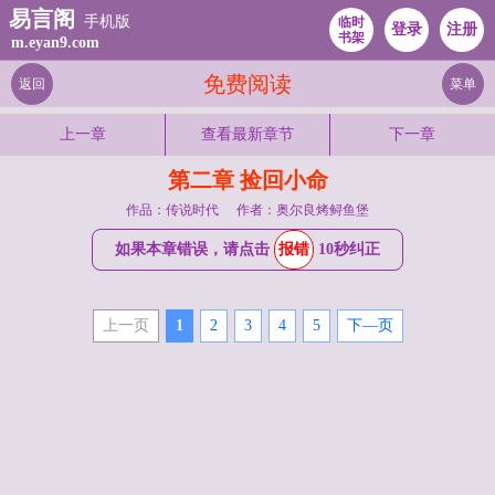
易言阁
手机版
临时
登录
注册
书架
m.eyan9.com
免费阅读
返回
菜单
上一章
查看最新章节
下一章
第二章 捡回小命
作品：传说时代
作者：奥尔良烤鲟鱼堡
如果本章错误，请点击
报错
10秒纠正
上一页
1
2
3
4
5
下—页