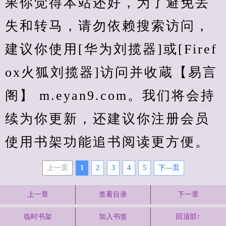
果你觉得本站还好，为了避免丢
失和转马，请勿依赖搜索访问，
建议你使用[华为刘揽器]或[Firef
ox火狐刘揽器]访问并收蔵【易言
阁】 m.eyan9.com。我们将会持
续为你更新，还建议你注册会员
使用书架功能追书阅读更方便。
上一页
1
2
3
4
5
下—页
上一章
查看目录
下一章
临时书架
加入书签
回顶部↑