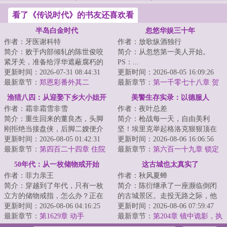
看了《传说时代》的书友还喜欢看
半岛白金时代
忽悠华娱三十年
作者：牙医谢科特
作者：放歌纵酒独行
简介：败于内部倾轧的陈世俊咬
简介：从忽悠第一美人开始。
紧牙关，准备给浮华遮蔽腐朽的
PS：...
娱乐圈带来一些痛楚。前作《半
更新时间：2026-07-31 08:44:31
更新时间：2026-08-05 16:09:26
岛之落花》、《...
最新章节：
郑恩彩番外其二
最新章节：
第一千零七十八章 贺
岁档预热！《超时空同居》对上
渔猎八四：从迎娶下乡大小姐开
美警生存实录：以德服人
《地球最后夜晚》？
作者：霜非霜雪非雪
作者：夜叶总差
始
简介：重生回来的董良杰，头脚
简介：枪战每一天，自由美利
刚拒绝当接盘侠，后脚二嫂便介
坚！埃里克举起格洛克狠狠顶在
绍来了一个大小姐。她就像冬日
更新时间：2026-08-05 01:42:31
犯人正在冒冷汗的额头上，沉声
更新时间：2026-08-06 16:06:56
的暖阳，靠近便...
最新章节：
第四百二十四章 住院
道：“谁说我埃里...
最新章节：
第六百一十九章 锁定
待产
50年代：从一枚储物戒开始
这古城也太真实了
作者：菲力亲王
作者：秋风夏蝉
简介：穿越到了年代，只有一枚
简介：陈衍继承了一座濒临倒闭
立方的储物戒指，怎么办？正在
的古城景区。走投无路之际，他
苦恼的时候，更可怕的事情发生
更新时间：2026-08-06 04:16:25
意外绑定了【文明残响系统】，
更新时间：2026-08-06 07:59:47
了，父母在眼前...
最新章节：
第1629章 动手
只要穿越古代完...
最新章节：
第204章 镜中诡影，执
念已解！【月票加更】