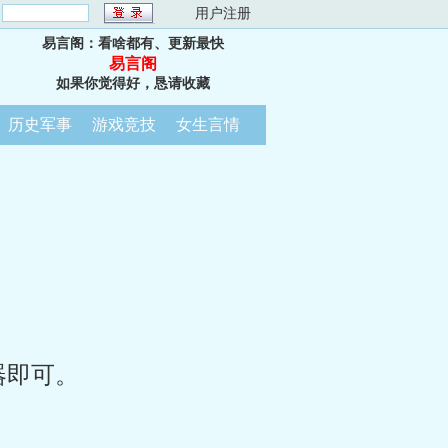
：
用户注册
易言阁：看啥都有、更新最快
易言阁
如果你觉得好，恳请收藏
历史军事
游戏竞技
女生言情
器即可。