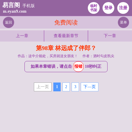
易言阁
手机版
临时
登录
注册
书架
m.eyan9.com
免费阅读
返回
菜单
上一章
查看最新章节
下一章
第98章 林远成了伴郎？
作品：这中介能处，买房就送女朋友！
作者：酒时勾皮凯尖
如果本章错误，请点击
报错
10秒纠正
上一页
1
2
3
下—页