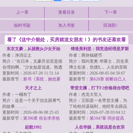
上一章
查看目录
下一章
临时书架
加入书签
回顶部↑
看了《这中介能处，买房就送女朋友！》的书友还喜欢看
东京文豪，从拯救jk少女开始
缔造美利坚：我竞选经理是罗斯
作者：净消尘土
作者：两块钱硬币
福
简介：“在日本，文豪开后宫是很
简介：我叫里奥·华莱士，历史系
合理的啊。”少女如是说道。熟透
博士在读，负债$,.。人生的至暗
的邻家太太，强势的御姐编辑，
更新时间：2026-07-28 11:51:14
时刻，我失业了，原因是我在网
更新时间：2026-08-05 04:50:07
知性的美女...
最新章节：
新书《系统，她也要
上喷了一家...
最新章节：
第620章 斩断自己人
当我的狗吗？》
天才之上
带货主播，打下F2价格很合理吧
作者：一桶布丁
作者：杰克大官人
简介：这是一个关于信念跟勇气
简介：王阳是一名带货主播，为
的故事……...
了给粉丝谋福利，他经常去跟品
更新时间：2026-08-06 08:25:43
牌方谈价格，让粉丝们以最低的
更新时间：2026-07-28 03:04:12
最新章节：
第396章 你去求求他
价格购买商品。...
最新章节：
第1047章 同步提高
啊！
起航1992
人在华娱，系统说是合欢宗