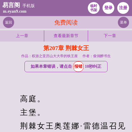
易言阁
手机版
临时
登录
注册
书架
m.eyan9.com
免费阅读
返回
菜单
上一章
查看最新章节
下一章
第207章 荆棘女王
作品：权游之亚历山大大帝的铁王座
作者：俊俏醉书生
如果本章错误，请点击
报错
10秒纠正
　　高庭。
　　主堡。
　　荆棘女王奥莲娜·雷德温召见