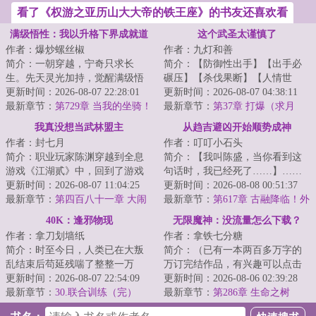
看了《权游之亚历山大大帝的铁王座》的书友还喜欢看
满级悟性：我以升格下界成就道
这个武圣太谨慎了
作者：爆炒螺丝椒
作者：九灯和善
祖
简介：一朝穿越，宁奇只求长
简介：【防御性出手】【出手必
生。先天灵光加持，觉醒满级悟
碾压】【杀伐果断】【人情世
性。自此。宁奇低调修行，不无
更新时间：2026-08-07 22:28:01
故】“我真不惹事，只是防御性先
更新时间：2026-08-07 04:38:11
敌不出山。阅万经...
最新章节：
第729章 当我的坐骑！
下手为强。”穿...
最新章节：
第37章 打爆（求月
票）
我真没想当武林盟主
从趋吉避凶开始顺势成神
作者：封七月
作者：叮叮小石头
简介：职业玩家陈渊穿越到全息
简介：【我叫陈盛，当你看到这
游戏《江湖贰》中，回到了游戏
句话时，我已经死了……】……
刚开服时，成了新手村一个背景
更新时间：2026-08-07 11:04:25
一朝穿越，命如草芥，睁眼便是
更新时间：2026-08-08 00:51:37
板NPC。当陈渊...
最新章节：
第四百八十一章 大闹
两军对垒的生死...
最新章节：
第617章 古融降临！外
寿宴，血流成河
海援兵！
40K：逢邪物现
无限魔神：没流量怎么下载？
作者：拿刀划墙纸
作者：拿铁七分糖
简介：时至今日，人类已在大叛
简介：（已有一本两百多万字的
乱结束后苟延残喘了整整一万
万订完结作品，有兴趣可以点击
年。新生儿不再学习曾经的历
更新时间：2026-08-07 22:54:09
主页）这是一个表面普通的世
更新时间：2026-08-06 02:39:28
史，过往的英雄如今...
最新章节：
30.联合训练（完）
界，与前世并无不...
最新章节：
第286章 生命之树
【三】