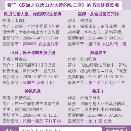
看了《权游之亚历山大大帝的铁王座》的书友还喜欢看
刚成仙秦人皇，你跟我说这是洪
巫师：从合成宝石开始
作者：太虚衍
作者：橘猫龙
荒
简介：这是一个洪荒背景下的神
简介：探索未知，追寻真理，超
话世界，大秦皇朝成为了人族最
越生死，掌控人心，是为巫师。
后一个气运之朝！凡人在这个世
更新时间：2026-08-07 07:07:30
在这个资源相对匮乏的巫师世界
更新时间：2026-08-07 00:51:08
界，微不足道，...
最新章节：
第868章 要么臣服帝
之中，穿越者洛...
最新章节：
第67章 末法时代，诸
国，要么被扒光挂城墙
圣告别，此世陷入倒计时！
旧日，骰子与调查员手册
归墟界主
作者：希夷山
作者：努力吃鱼
简介：【招聘启事】旧日已逝，
简介：“极山呼吸法简化中…简化
长夜未至，新日未升，是为残
成功…极山呼吸法→呼吸！”陈斐
昼。在这个神灾多得像路边野狗
更新时间：2026-08-07 20:36:02
深吸了一口气。“极山呼吸法经验
更新时间：2026-07-31 23:18:53
的时代，有人试图...
最新章节：
第80章 谈价（下）
值+。”...
最新章节：
第二千二百七十二章
至强者
神祇风暴
苟圣！
作者：骷髅精灵
作者：不偷半日闲
简介：在一个拥有成神道路的世
简介：许阳穿越人命如草芥的武
界里，你想成为祂吗？...
道乱世，成为挣扎求存的贱民。
更新时间：2026-08-07 18:12:21
贫贱之身，起初他只想活着，吃
更新时间：2026-08-07 07:26:06
最新章节：
第四十四章 不打不相
一口饱饭。直到...
最新章节：
第515章 出世
识