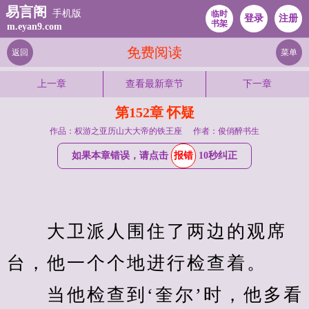
易言阁
手机版
临时
登录
注册
书架
m.eyan9.com
免费阅读
返回
菜单
上一章
查看最新章节
下一章
第152章 怀疑
作品：权游之亚历山大大帝的铁王座
作者：俊俏醉书生
如果本章错误，请点击
报错
10秒纠正
　　大卫派人围住了两边的观席
台，他一个个地进行检查着。
　　当他检查到‘奎尔’时，他多看