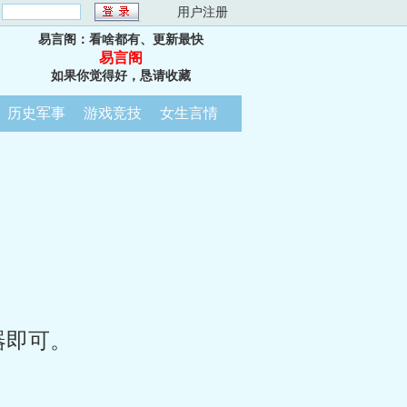
：
用户注册
易言阁：看啥都有、更新最快
易言阁
如果你觉得好，恳请收藏
历史军事
游戏竞技
女生言情
器即可。