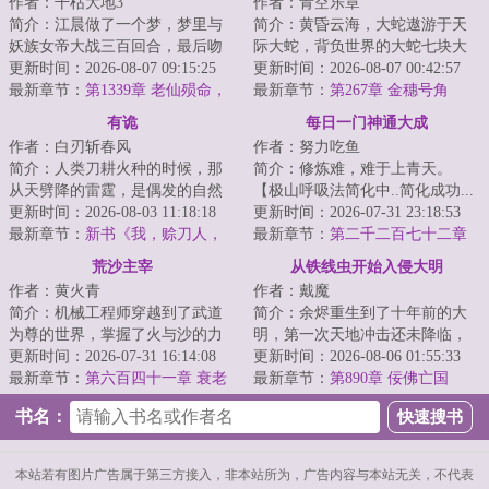
作者：干枯大地3
作者：青空乐章
简介：江晨做了一个梦，梦里与
简介：黄昏云海，大蛇遨游于天
妖族女帝大战三百回合，最后吻
际大蛇，背负世界的大蛇七块大
了女帝。本来以为只是一场梦，
更新时间：2026-08-07 09:15:25
陆于蛇背之上起伏，亿万生灵随
更新时间：2026-08-07 00:42:57
没想到梦醒之后...
最新章节：
第1339章 老仙殒命，
之于云海飘摇这...
最新章节：
第267章 金穗号角
黎榭扬名
有诡
每日一门神通大成
作者：白刃斩春风
作者：努力吃鱼
简介：人类刀耕火种的时候，那
简介：修炼难，难于上青天。
从天劈降的雷霆，是偶发的自然
【极山呼吸法简化中..简化成功...
现象，亦是鬼神的怒火。老者离
更新时间：2026-08-03 11:18:18
极山呼吸法→呼吸!】陈斐深吸了
更新时间：2026-07-31 23:18:53
世以后，阳台上...
最新章节：
新书《我，赊刀人，
一口气。【极...
最新章节：
第二千二百七十二章
斗鬼神》已发
至强者
荒沙主宰
从铁线虫开始入侵大明
作者：黄火青
作者：戴魔
简介：机械工程师穿越到了武道
简介：余烬重生到了十年前的大
为尊的世界，掌握了火与沙的力
明，第一次天地冲击还未降临，
量。水切割、滑翔翼、枪械、航
更新时间：2026-07-31 16:14:08
万妖没有彻底复苏，倭寇还未彻
更新时间：2026-08-06 01:55:33
发引擎、动力战...
最新章节：
第六百四十一章 衰老
底携百鬼登陆，...
最新章节：
第890章 佞佛亡国
书名：
本站若有图片广告属于第三方接入，非本站所为，广告内容与本站无关，不代表