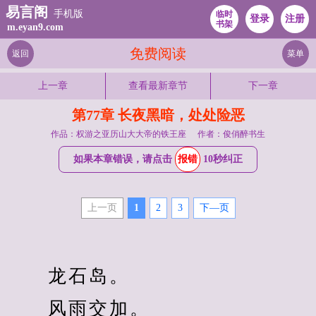
易言阁
手机版
临时
登录
注册
书架
m.eyan9.com
免费阅读
返回
菜单
上一章
查看最新章节
下一章
第77章 长夜黑暗，处处险恶
作品：权游之亚历山大大帝的铁王座
作者：俊俏醉书生
如果本章错误，请点击
报错
10秒纠正
上一页
1
2
3
下—页
　　龙石岛。
　　风雨交加。