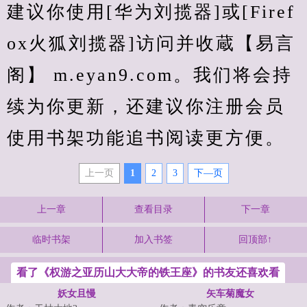
建议你使用[华为刘揽器]或[Firef
ox火狐刘揽器]访问并收蔵【易言
阁】 m.eyan9.com。我们将会持
续为你更新，还建议你注册会员
使用书架功能追书阅读更方便。
上一页
1
2
3
下—页
上一章
查看目录
下一章
临时书架
加入书签
回顶部↑
看了《权游之亚历山大大帝的铁王座》的书友还喜欢看
妖女且慢
矢车菊魔女