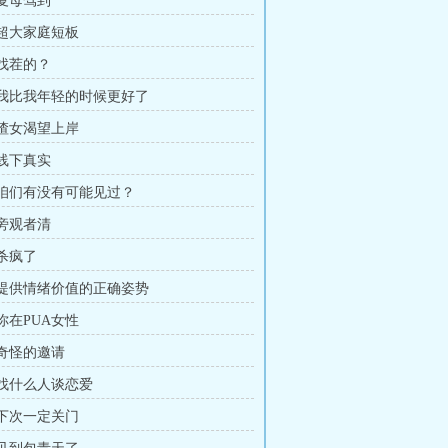
 夏母驾到
 超大家庭短板
 找茬的？
章 我比我年轻的时候更好了
 渣女渴望上岸
 线下真实
章 咱们有没有可能见过？
 旁观者清
 杀疯了
章 提供情绪价值的正确姿势
 你在PUA女性
 奇怪的邀请
章 找什么人谈恋爱
 下次一定关门