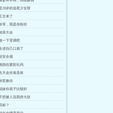
章 媒婆帮帮我，我很缺钱
 是28岁的追星少女呀
 正主来了
章 张哥，我是你粉丝
 相亲大会
 做一下背调吧
章 全进自己口袋了
 没安全感
章 德国也要彩礼吗
章 先天金丝雀圣体
 张哲换你
章 姐妹你底子比较好
章 不想被人说我傍大款
 双标？