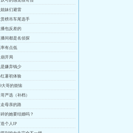
 被认可的感觉很奇怪
 让姐妹们避雷
 悬赏榜吊车尾选手
 主播包反差的
 直播间都是名侦探
 概率有点低
天崩开局
 就是嫌弃钱少
 小红薯初体验
A9大哥的烦恼
 张哥严选（补档）
 重走母亲的路
 破碎的她要结婚吗？
打造个人IP