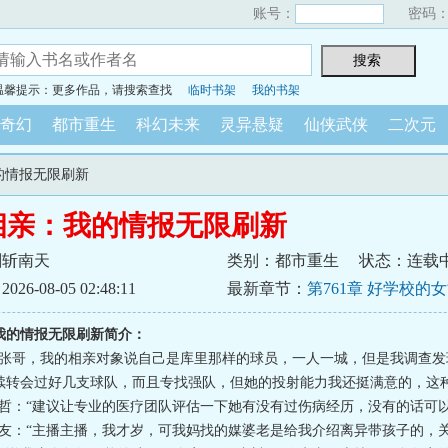
账号：
密码
温馨提示：更多作品，请搜索查找
临时书架
我的书架
奇幻
都市重生
科幻未来
灵异悬疑
仙侠武侠
二次元
我的情报无限刷新
相亲：我的情报无限刷新
剑斩南天
类别：都市重生
状态：连载
6-08-05 02:48:11
最新章节：
第761章 好学校的
大专女生差
我的情报无限刷新简介：
“张哥，我的相亲对象说自己是库里那样的球员，一人一城，但是我调查发
续转会过好几支球队，而且专找强队，但她的投射能力我还挺满意的，这
张哲：“建议让专业的医疗团队评估一下她有没有过伤病经历，没有的话可
网友：“主播主播，我才岁，可我妈找的媒婆老是给我介绍离异带孩子的，