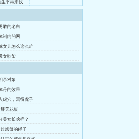
的生平再来找
洁身自好，一
人。”张
拟相亲一
 勇敢的老白
事情慢慢走向
 体制内的网
章 嫁女儿怎么这么难
 母女吵架
 相亲对象
健体丹的效果
不入虎穴，焉得虎子
 微胖天花板
 7分美女长啥样？
 捆过螃蟹的绳子